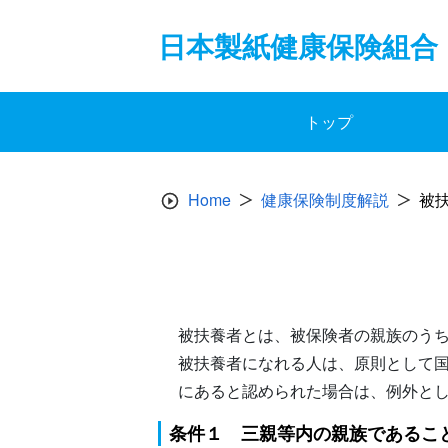
Skip
to
日本製紙健康保険組合
content
トップ
Home
健康保険制度解説
被
被扶養者とは、被保険者の親族のう
被扶養者になれる人は、原則として
にあると認められた場合は、例外と
条件１ 三親等内の親族であるこ