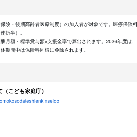
康保険・後期高齢者医療制度）の加入者が対象です。医療保険
労使折半）。
月額・標準賞与額×支援金率で算出されます。2026年度は、0
育休期間中は保険料同様に免除されます。
て（こども家庭庁）
kodomokosodateshienkinseido