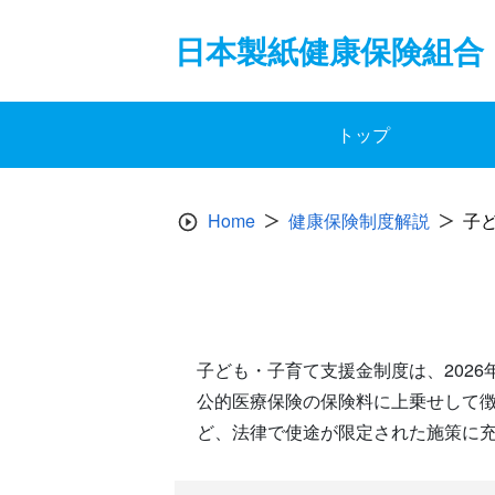
Skip
to
日本製紙健康保険組合
content
トップ
Home
健康保険制度解説
子
子ども・子育て支援金制度は、202
公的医療保険の保険料に上乗せして
ど、法律で使途が限定された施策に